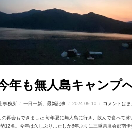
今年も無人島キャンプ
士事務所
一日一新
、
最新記事
2024-09-10
コメントはま
との再会もできました 毎年夏に無人島に行き、飲んで食べて泳
勢12名。今年は久しぶり…たしか8年ぶりに三重県度会郡南伊