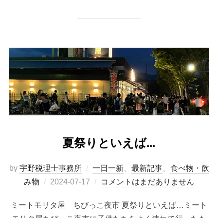
夏祭りといえば…
by
宇野税理士事務所
一日一新
、
最新記事
、
食べ物・飲
み物
2024-07-17
コメントはまだありません
ミートモリタ屋 ちびっこ夜市 夏祭りといえば…ミート