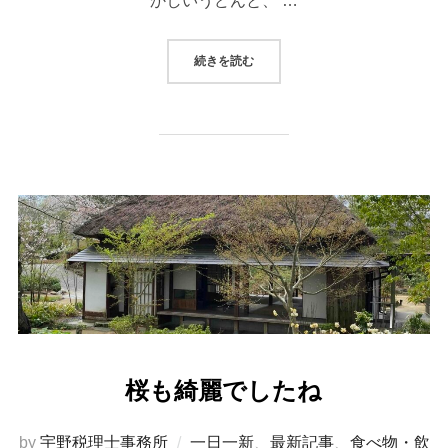
かしいうどんと、 …
続きを読む
桜も綺麗でしたね
by
宇野税理士事務所
一日一新
、
最新記事
、
食べ物・飲